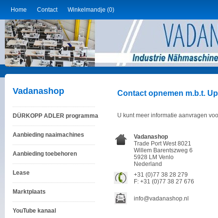
Home
Contact
Winkelmandje (0)
Vadanashop
Contact opnemen m.b.t. U
U kunt meer informatie aanvragen voor
DÜRKOPP ADLER programma
Aanbieding naaimachines
Vadanashop
Trade Port West 8021
Willem Barentszweg 6
Aanbieding toebehoren
5928 LM Venlo
Nederland
Lease
+31 (0)77 38 28 279
F: +31 (0)77 38 27 676
Marktplaats
info@vadanashop.nl
YouTube kanaal