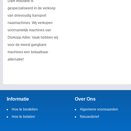
Dam Industrie is
gespecialiseerd in de verkoop
van drievoudig transport
naaimachines. Wij verkopen
voornamelijk machines van
Dürkopp Adler. Vaak hebben wij
voor de meest gangbare
machines een betaalbaar
alternatief.
Informatie
Over Ons
Hoe te bestellen
Algemene voorwaarden
Hoe te betalen
Nieuwsbrief