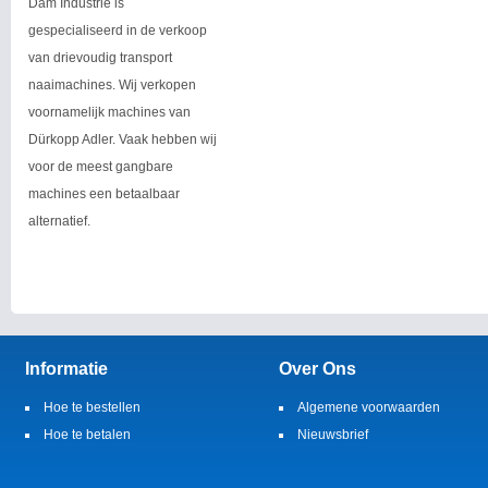
Dam Industrie is
gespecialiseerd in de verkoop
van drievoudig transport
naaimachines. Wij verkopen
voornamelijk machines van
Dürkopp Adler. Vaak hebben wij
voor de meest gangbare
machines een betaalbaar
alternatief.
Informatie
Over Ons
Hoe te bestellen
Algemene voorwaarden
Hoe te betalen
Nieuwsbrief