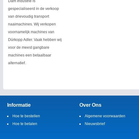
Dam Industrie is
gespecialiseerd in de verkoop
van drievoudig transport
naaimachines. Wij verkopen
voornamelijk machines van
Dürkopp Adler. Vaak hebben wij
voor de meest gangbare
machines een betaalbaar
alternatief.
Informatie
Over Ons
Hoe te bestellen
Algemene voorwaarden
Hoe te betalen
Nieuwsbrief