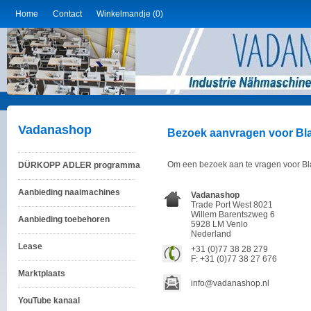
Home
Contact
Winkelmandje (0)
Vadanashop
Bezoek aanvragen voor Bla
Om een bezoek aan te vragen voor Blad
DÜRKOPP ADLER programma
Aanbieding naaimachines
Vadanashop
Trade Port West 8021
Willem Barentszweg 6
Aanbieding toebehoren
5928 LM Venlo
Nederland
Lease
+31 (0)77 38 28 279
F: +31 (0)77 38 27 676
Marktplaats
info@vadanashop.nl
YouTube kanaal