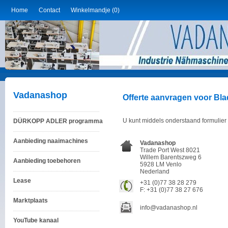
Home
Contact
Winkelmandje (0)
Vadanashop
Offerte aanvragen voor Bla
U kunt middels onderstaand formulier 
DÜRKOPP ADLER programma
Aanbieding naaimachines
Vadanashop
Trade Port West 8021
Willem Barentszweg 6
Aanbieding toebehoren
5928 LM Venlo
Nederland
Lease
+31 (0)77 38 28 279
F: +31 (0)77 38 27 676
Marktplaats
info@vadanashop.nl
YouTube kanaal