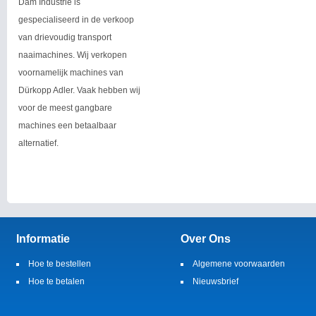
Dam Industrie is
gespecialiseerd in de verkoop
van drievoudig transport
naaimachines. Wij verkopen
voornamelijk machines van
Dürkopp Adler. Vaak hebben wij
voor de meest gangbare
machines een betaalbaar
alternatief.
Informatie
Over Ons
Hoe te bestellen
Algemene voorwaarden
Hoe te betalen
Nieuwsbrief