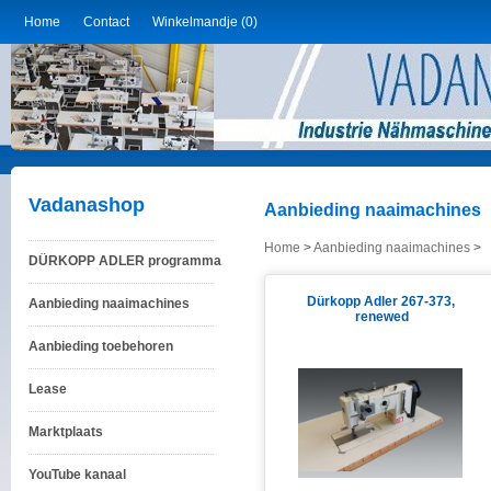
Home
Contact
Winkelmandje (0)
Vadanashop
Aanbieding naaimachines
Home
>
Aanbieding naaimachines
>
DÜRKOPP ADLER programma
Dürkopp Adler 267-373,
Aanbieding naaimachines
renewed
Aanbieding toebehoren
Lease
Marktplaats
YouTube kanaal