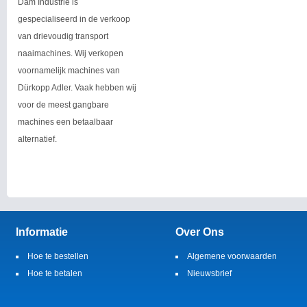
Dam Industrie is
gespecialiseerd in de verkoop
van drievoudig transport
naaimachines. Wij verkopen
voornamelijk machines van
Dürkopp Adler. Vaak hebben wij
voor de meest gangbare
machines een betaalbaar
alternatief.
Informatie
Over Ons
Hoe te bestellen
Algemene voorwaarden
Hoe te betalen
Nieuwsbrief