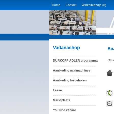
Home
Contact
Winkelmandje (0)
Vadanashop
Be
Om e
DÜRKOPP ADLER programma
Aanbieding naaimachines
Aanbieding toebehoren
Lease
Marktplaats
YouTube kanaal