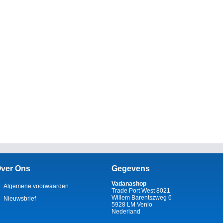
ver Ons
Gegevens
Vadanashop
Algemene voorwaarden
Trade Port West 8021
Willem Barentszweg 6
Nieuwsbrief
5928 LM Venlo
Nederland