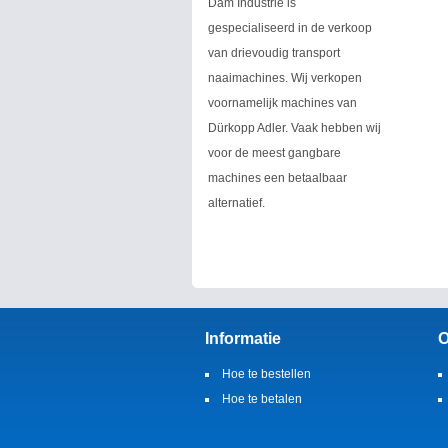
Dam Industrie is
gespecialiseerd in de verkoop
van drievoudig transport
naaimachines. Wij verkopen
voornamelijk machines van
Dürkopp Adler. Vaak hebben wij
voor de meest gangbare
machines een betaalbaar
alternatief.
Informatie
O
Hoe te bestellen
Hoe te betalen