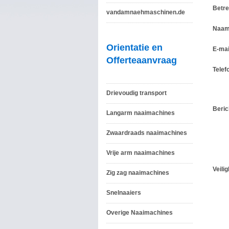
Betre
vandamnaehmaschinen.de
Naam
Orientatie en
E-mai
Offerteaanvraag
Telef
Drievoudig transport
Beric
Langarm naaimachines
Zwaardraads naaimachines
Vrije arm naaimachines
Veili
Zig zag naaimachines
Snelnaaiers
Overige Naaimachines