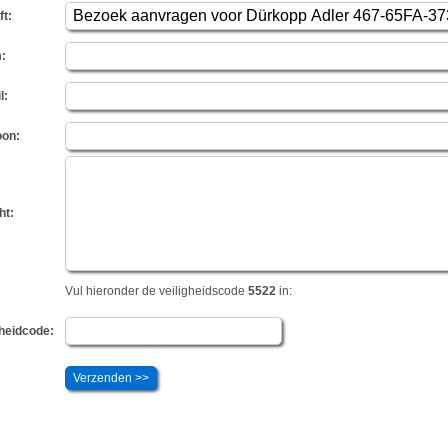
ft:
:
l:
oon:
ht:
Vul hieronder de veiligheidscode
5522
in:
gheidcode: