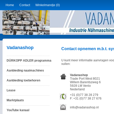
Home
Contact
Winkelmandje (0)
Vadanashop
Contact opnemen m.b.t. sys
U kunt meer informatie aanvragen voo
DÜRKOPP ADLER programma
vullen:
Aanbieding naaimachines
Vadanashop
Trade Port West 8021
Aanbieding toebehoren
Willem Barentszweg 6
5928 LM Venlo
Nederland
Lease
+31 (0)77 38 28 279
F: +31 (0)77 38 27 676
Marktplaats
info@vadanashop.nl
YouTube kanaal