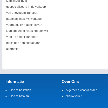
Dam Industrie is
gespecialiseerd in de verkoop
van drievoudig transport
naaimachines. Wij verkopen
voornamelijk machines van
Dürkopp Adler. Vaak hebben wij
voor de meest gangbare
machines een betaalbaar
alternatief.
Informatie
Over Ons
Hoe te bestellen
Algemene voorwaarden
Hoe te betalen
Nieuwsbrief