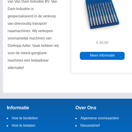
van Van Dam Industrie BV. Van
Dam Industrie is
gespecialiseerd in de verkoop
van drievoudig transport
naaimachines. Wij verkopen
voornamelijk machines van
€ 40,00
Dürkopp Adler. Vaak hebben wij
voor de meest gangbare
Meer informatie
machines een betaalbaar
alternatief.
Informatie
Over Ons
Hoe te bestellen
Algemene voorwaarden
Hoe te betalen
Nieuwsbrief