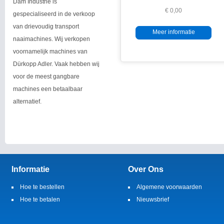
Dam Industrie is
€ 0,00
gespecialiseerd in de verkoop
van drievoudig transport
Meer informatie
naaimachines. Wij verkopen
voornamelijk machines van
Dürkopp Adler. Vaak hebben wij
voor de meest gangbare
machines een betaalbaar
alternatief.
Informatie
Over Ons
Hoe te bestellen
Algemene voorwaarden
Hoe te betalen
Nieuwsbrief