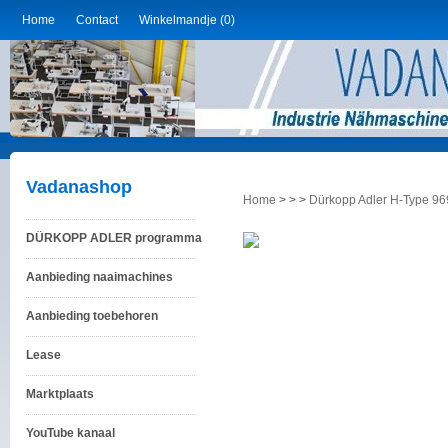
Home
Contact
Winkelmandje (0)
Vadanashop
Home
>
>
>
Dürkopp Adler H-Type 969
DÜRKOPP ADLER programma
Aanbieding naaimachines
Aanbieding toebehoren
Lease
Marktplaats
YouTube kanaal