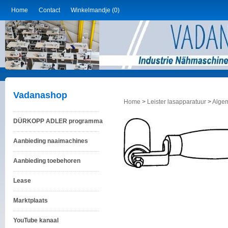
Home
Contact
Winkelmandje (0)
Vadanashop
Home
>
Leister lasapparatuur
>
Alge
DÜRKOPP ADLER programma
Aanbieding naaimachines
Aanbieding toebehoren
Lease
Marktplaats
YouTube kanaal